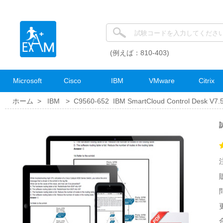
(例えば：810-403)
Microsoft
Cisco
IBM
VMware
Citrix
ホーム >
IBM
>
C9560-652 IBM SmartCloud Control Desk V7.
更