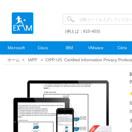
(例えば：810-403)
Microsoft
Cisco
IBM
VMware
Citrix
ホーム >
IAPP
>
CIPP-US Certified Information Privacy Profess
試