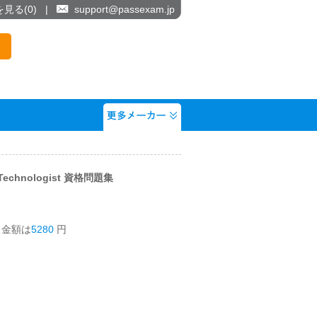
を見る(
0
)
|
support@passexam.jp
acy Technologist 資格問題集
う金額は
5280
円