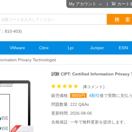
My アカウント
|
カート
：810-403)
VMware
Citrix
Lpi
Juniper
EXIN
formation Privacy Technologist
試験 CIPT: Certified Information Priv
(
8
コメント)
販売価格:
8800
円
4割引
後で実際に支払
問題数量: 222 Q&As
更新時間: 2026-08-06
合格保証: 一年で無料更新を提供します。