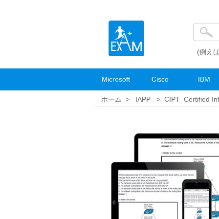
(例えば
Microsoft
Cisco
IBM
ホーム >
IAPP
>
CIPT Certified In