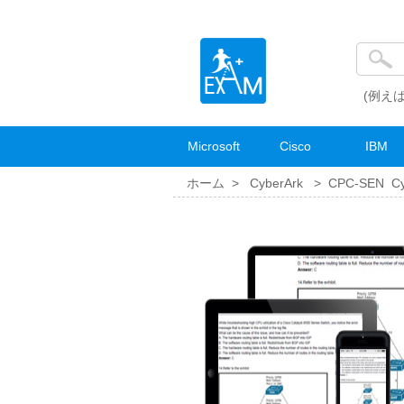
(例えば
Microsoft
Cisco
IBM
ホーム >
CyberArk
>
CPC-SEN Cybe