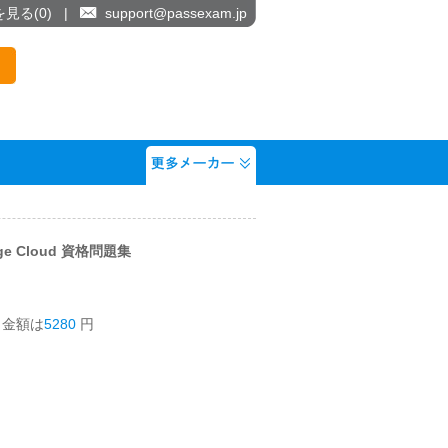
を見る(
0
)
|
support@passexam.jp
ilege Cloud 資格問題集
う金額は
5280
円