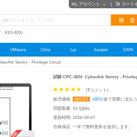
My アカウント
|
カート
：810-403)
VMware
Citrix
Lpi
Juniper
EXIN
rArk Sentry - Privilege Cloud
試験 CPC-SEN: CyberArk Sentry - Priv
(
7
コメント)
販売価格:
8800
円
4割引
後で実際に支払
問題数量: 55 Q&As
更新時間: 2026-08-07
合格保証: 一年で無料更新を提供します。