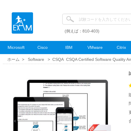
(例えば：810-403)
Microsoft
Cisco
IBM
VMware
Citrix
ホーム >
Software
>
CSQA CSQA Certified Software Quality A
試