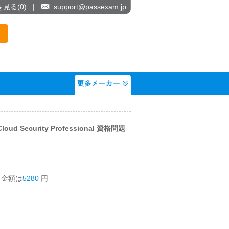
を見る(
0
)
|
support@passexam.jp
 Cloud Security Professional 資格問題
う金額は
5280
円