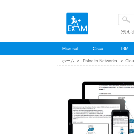
(例えば
Microsoft
Cisco
IBM
ホーム >
Paloalto Networks
>
Clou