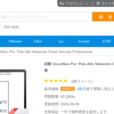
My アカウント
|
カート
：810-403)
VMware
Citrix
Lpi
Juniper
EXIN
dSec-Pro Palo Alto Networks Cloud Security Professional
試験 CloudSec-Pro: Palo Alto Networks
集
(
22
コメント)
販売価格:
8800
円
4割引
後で実際に支払
問題数量: 60 Q&As
更新時間: 2026-08-06
合格保証: 一年で無料更新を提供します。