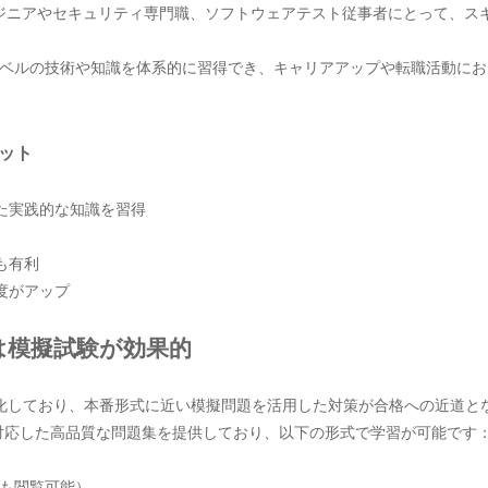
は、ITエンジニアやセキュリティ専門職、ソフトウェアテスト従事者にとって
ベルの技術や知識を体系的に習得でき、キャリアアップや転職活動にお
リット
した実践的な知識を習得
も有利
度がアップ
策には模擬試験が効果的
傾向が進化しており、本番形式に近い模擬問題を活用した対策が合格への近道
-Pro に対応した高品質な問題集を提供しており、以下の形式で学習が可能です
でも閲覧可能）