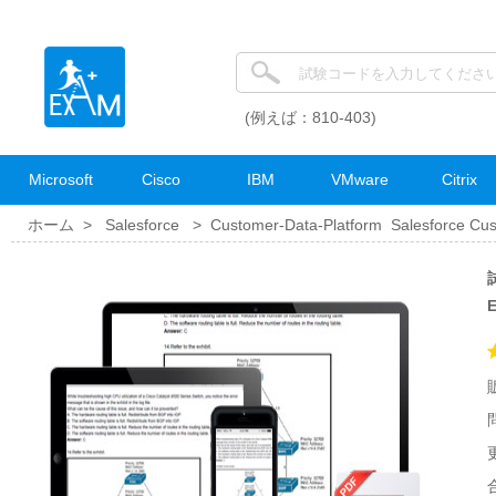
(例えば：810-403)
Microsoft
Cisco
IBM
VMware
Citrix
ホーム >
Salesforce
>
Customer-Data-Platform Salesforce Cu
試