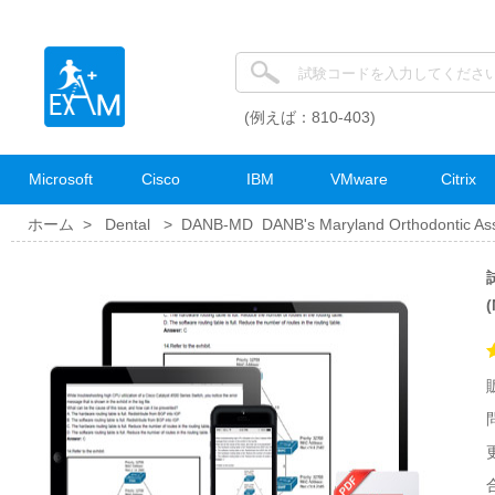
(例えば：810-403)
Microsoft
Cisco
IBM
VMware
Citrix
ホーム >
Dental
>
DANB-MD DANB's Maryland Orthodontic Ass
試