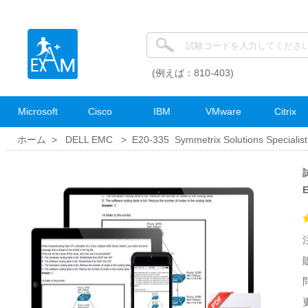
(例えば：810-403)
Microsoft
Cisco
IBM
VMware
Citrix
ホーム >
DELL EMC
>
E20-335 Symmetrix Solutions Specialis
試
更