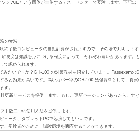
が基本ピアソンVUEという団体が主催するテストセンターで受験します。下記
試験の受験
験終了後コンピュータの自動計算がされますので、その場で判明します
ですか？難易度は知識を身につける程度によって、それぞれ違いがあります。どの
して認められます。
いですか？GH-100 の対策教材を紹介しています。PassexamのGitHub Ad
すると効果が高いです。高いカバー率のGH-100 勉強資料として、真
ます。
年で無料更新サービスを提供します。もし、更新バージョンがあったら、
Fとソフト版二つの使用方法を提供します。
ンピュータ、タブレットPCで勉強してもいいです。
す。受験者のために、試験環境を適応することができます。