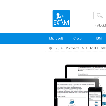
(例えば
Microsoft
Cisco
IBM
ホーム >
Microsoft
>
GH-100 GitHu