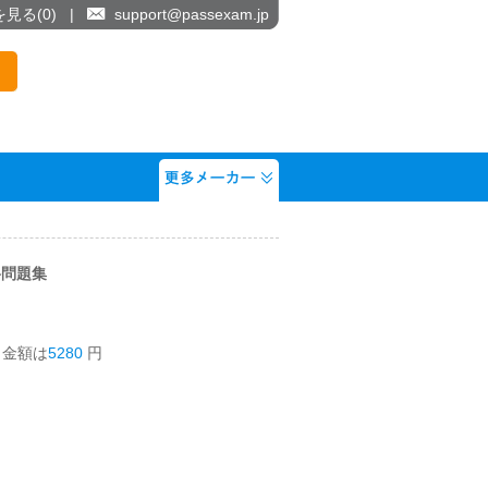
を見る(
0
)
|
support@passexam.jp
 資格問題集
う金額は
5280
円