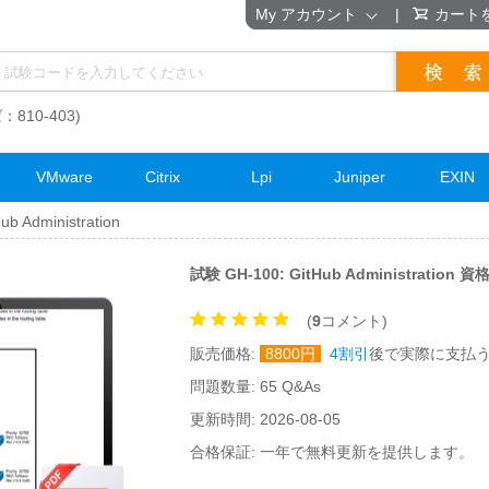
My アカウント
|
カート
：810-403)
VMware
Citrix
Lpi
Juniper
EXIN
b Administration
試験 GH-100: GitHub Administration
(
9
コメント)
販売価格:
8800
円
4割引
後で実際に支払
問題数量: 65 Q&As
更新時間: 2026-08-05
合格保証: 一年で無料更新を提供します。