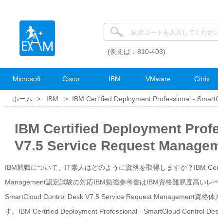
(例えば：810-403)
Microsoft
Cisco
IBM
VMware
Citrix
ホーム >
IBM
>
IBM Certified Deployment Professional - Smar
IBM Certified Deployment Prof
V7.5 Service Request Man
IBM就職について、IT素人はどのように資格を取得しますか？IBM Certified Deployme
Management認定試験の対応IBM勉強参考書はIBM資格難易度高いレベルの専門的
SmartCloud Control Desk V7.5 Service Reques
す。IBM Certified Deployment Professional - SmartCloud 