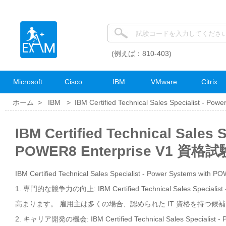
(例えば：810-403)
Microsoft
Cisco
IBM
VMware
Citrix
ホーム >
IBM
>
IBM Certified Technical Sales Specialist - Po
IBM Certified Technical Sales 
POWER8 Enterprise V1 資
IBM Certified Technical Sales Specialist - Power Systems w
1. 専門的な競争力の向上: IBM Certified Technical Sales Specia
高まります。 雇用主は多くの場合、認められた IT 資格を持つ
2. キャリア開発の機会: IBM Certified Technical Sales Special