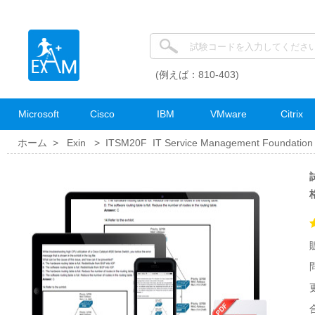
(例えば：810-403)
Microsoft
Cisco
IBM
VMware
Citrix
ホーム >
Exin
>
ITSM20F IT Service Management Foundation 
試