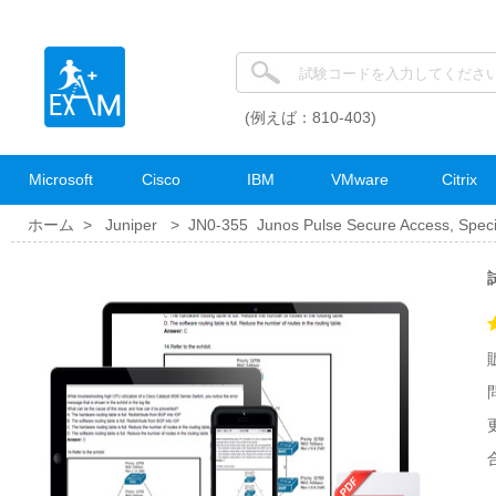
(例えば：810-403)
Microsoft
Cisco
IBM
VMware
Citrix
ホーム >
Juniper
>
JN0-355 Junos Pulse Secure Access, Speci
試