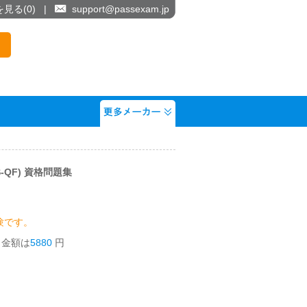
を見る(
0
)
|
support@passexam.jp
NCIS-QF) 資格問題集
験です。
う金額は
5880
円