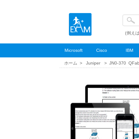
(例えば
Microsoft
Cisco
IBM
ホーム >
Juniper
>
JN0-370 QFabri