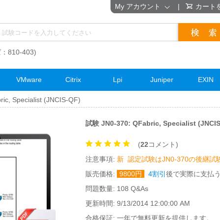
My アカウント
|
カート
：810-403)
VMware
Citrix
Lpi
Juniper
EXIN
c, Specialist (JNCIS-QF)
試験 JN0-370: QFabric, Specialist (J
(
22
コメント)
注意事項:
新
認定試験はJN0-370の後継試
販売価格:
9800
円
4割引
後で実際に支払
問題数量: 108 Q&As
更新時間: 9/13/2014 12:00:00 AM
合格保証: 一年で無料更新を提供します。