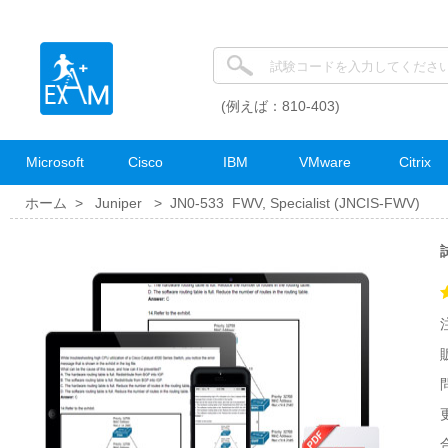
(例えば：810-403)
Microsoft
Cisco
IBM
VMware
Citrix
ホーム >
Juniper
>
JN0-533 FWV, Specialist (JNCIS-FWV)
更