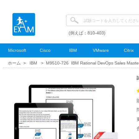
(例えば：810-403)
Microsoft
Cisco
IBM
VMware
Citrix
ホーム >
IBM
>
M9510-726 IBM Rational DevOps Sales Master
試