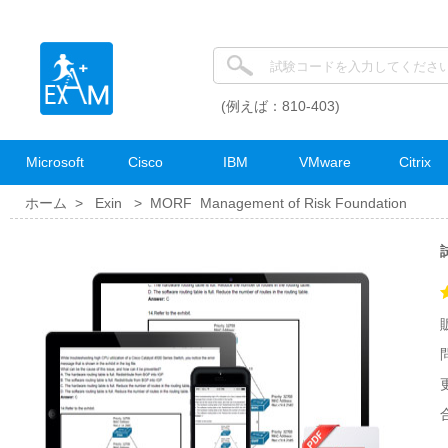
(例えば：810-403)
Microsoft
Cisco
IBM
VMware
Citrix
ホーム >
Exin
>
MORF Management of Risk Foundation