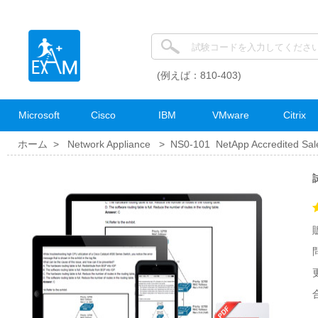
(例えば：810-403)
Microsoft
Cisco
IBM
VMware
Citrix
ホーム >
Network Appliance
>
NS0-101 NetApp Accredited Sal
試