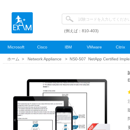
(例えば：810-403)
Microsoft
Cisco
IBM
VMware
Citrix
ホーム >
Network Appliance
>
NS0-507 NetApp Certified Imple
試
更