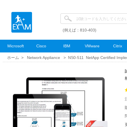
(例えば：810-403)
Microsoft
Cisco
IBM
VMware
Citrix
ホーム >
Network Appliance
>
NS0-511 NetApp Certified Implem
試
更