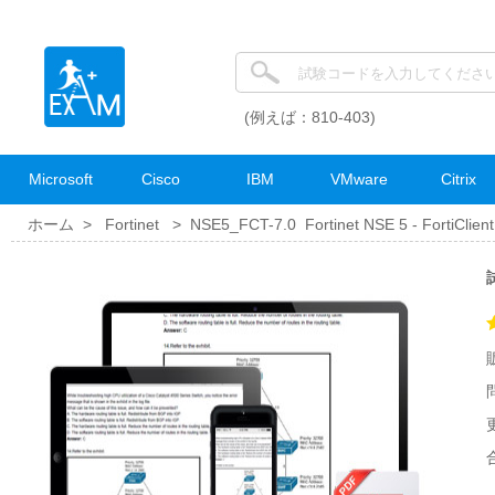
(例えば：810-403)
Microsoft
Cisco
IBM
VMware
Citrix
ホーム >
Fortinet
>
NSE5_FCT-7.0 Fortinet NSE 5 - FortiClien
試