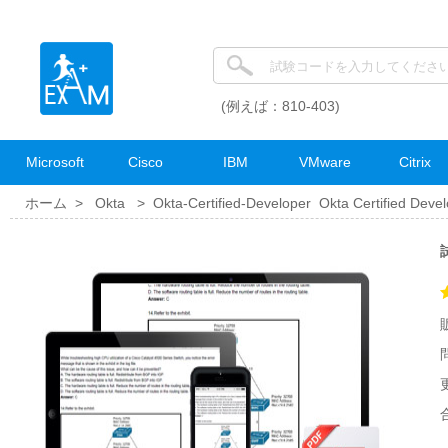
(例えば：810-403)
Microsoft
Cisco
IBM
VMware
Citrix
ホーム >
Okta
>
Okta-Certified-Developer Okta Certified Deve
試