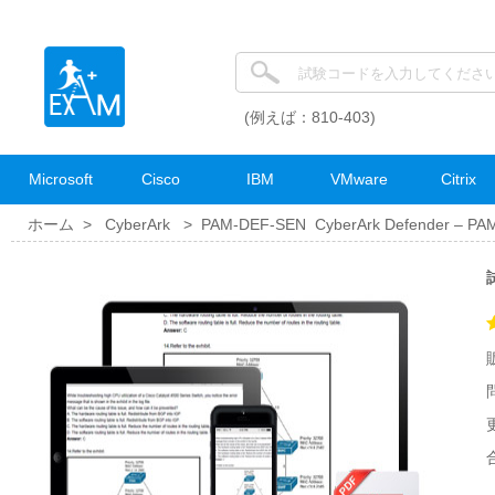
(例えば：810-403)
Microsoft
Cisco
IBM
VMware
Citrix
ホーム >
CyberArk
>
PAM-DEF-SEN CyberArk Defender – PAM