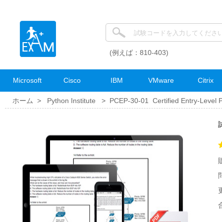
(例えば：810-403)
Microsoft
Cisco
IBM
VMware
Citrix
ホーム >
Python Institute
>
PCEP-30-01 Certified Entry-Level
試