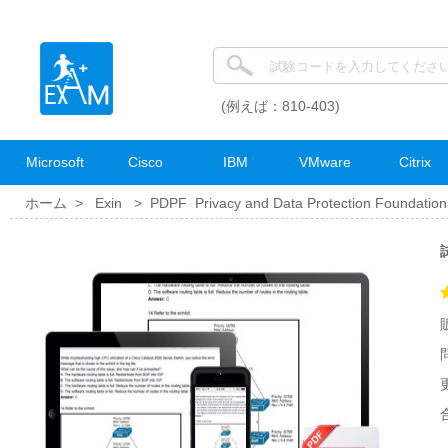
(例えば：810-403)
Microsoft
Cisco
IBM
VMware
Citrix
ホーム >
Exin
>
PDPF Privacy and Data Protection Foundatio