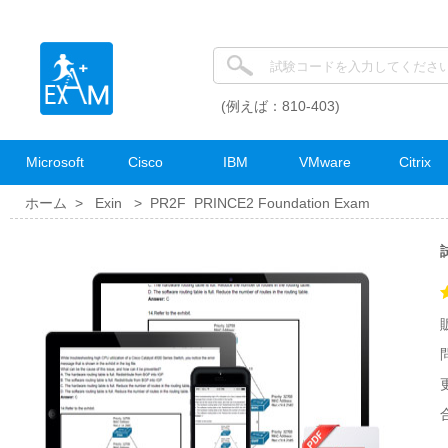
(例えば：810-403)
Microsoft
Cisco
IBM
VMware
Citrix
ホーム >
Exin
>
PR2F PRINCE2 Foundation Exam