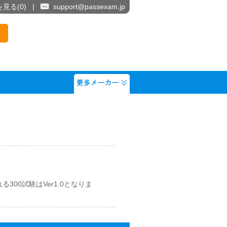
を見る(
0
)
|
support@passexam.jp
300試験はVer1.0となりま