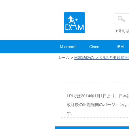
(例えば
Microsoft
Cisco
IBM
ホーム
>
日本語版のレベル2の出題範囲
LPIでは2014年1月1日より、
改訂後の出題範囲のバージョンは、レベ
す。