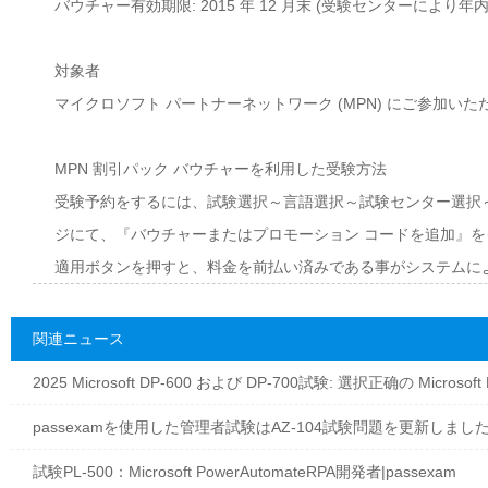
バウチャー有効期限: 2015 年 12 月末 (受験センターによ
対象者
マイクロソフト パートナーネットワーク (MPN) にご参加い
MPN 割引パック バウチャーを利用した受験方法
受験予約をするには、試験選択～言語選択～試験センター選択～日
ジにて、『バウチャーまたはプロモーション コードを追加』を
適用ボタンを押すと、料金を前払い済みである事がシステムに
関連ニュース
2025 Microsoft DP-600 および DP-700試験: 選択正确の Microsoft
passexamを使用した管理者試験はAZ-104試験問題を更新しました|p
試験PL-500：Microsoft PowerAutomateRPA開発者|passexam