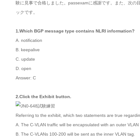
験に見事で合格しました。passexamに感謝です。また、
ックです。
1.Which BGP message type contains NLRI information?
A. notification
B. keepalive
C. update
D. open
Answer: C
2.Click the Exhibit button.
Referring to the exhibit, which two statements are true regard
A. The C-VLAN traffic will be encapsulated with an outer VLAN 
B. The C-VLANs 100-200 will be sent as the inner VLAN tag.