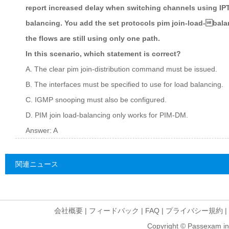
report increased delay when switching channels using IPT
balancing. You add the set protocols pim join-load-bala
the flows are still using only one path.
In this scenario, which statement is correct?
A. The clear pim join-distribution command must be issued.
B. The interfaces must be specified to use for load balancing.
C. IGMP snooping must also be configured.
D. PIM join load-balancing only works for PIM-DM.
Answer: A
関連ニュース
会社概要
|
フィードバック
|
FAQ
|
プライバシー規約
|
Copyright © Passexam inf