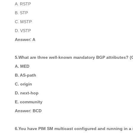
A. RSTP
B. STP
C. MSTP
D. VSTP
Answer: A
5.What are three well-known mandatory BGP attributes? (
A. MED
B. AS-path
C. origin
D. next-hop
E. community
Answer: BCD
6.You have PIM SM multicast configured and running in a