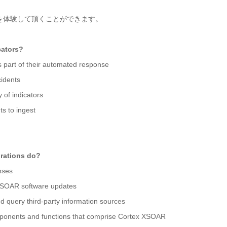
ルを体験して頂くことができます。
cators?
s part of their automated response
cidents
 of indicators
ts to ingest
grations do?
nses
 XSOAR software updates
d query third-party information sources
mponents and functions that comprise Cortex XSOAR