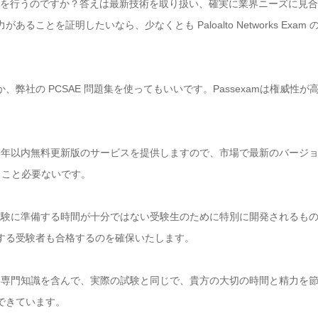
ks 資格は改訂を行うのですか？答えは最新技術を取り扱い、確実に業界ニーズ
ることを証明したいなら、少なくとも Paloalto Networks Exa
弊社の PCSAE 問題集を使ってもいいです。Passexamは権威性
題は一年以内無料更新版のサービスを提供しますので、市場で最新のバージ
すること必要ないです。
験資料は試験に準備する時間が十分ではない受験生のために特別に開発されるもの
する受験者も合格するのを確保いたします。
擬問題集は専門知識を含んで、実際の試験と同じで、貴方の大切の時間と精力を節
できています。