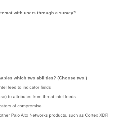
nteract with users through a survey?
nables which two abilities? (Choose two.)
ntel feed to indicator fields
e) to attributes from threat intel feeds
icators of compromise
to other Palo Alto Networks products, such as Cortex XDR