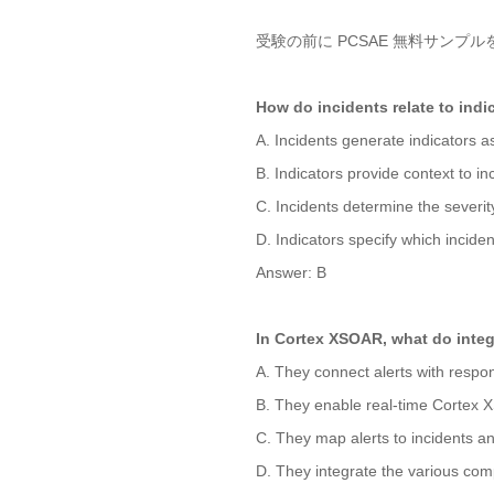
受験の前に PCSAE 無料サンプ
How do incidents relate to indi
A. Incidents generate indicators a
B. Indicators provide context to in
C. Incidents determine the severity
D. Indicators specify which inciden
Answer: B
In Cortex XSOAR, what do inte
A. They connect alerts with respo
B. They enable real-time Cortex
C. They map alerts to incidents an
D. They integrate the various co