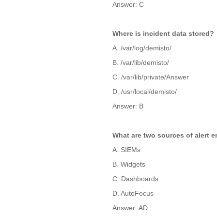
Answer: C
Where is incident data stored?
A. /var/log/demisto/
B. /var/lib/demisto/
C. /var/lib/private/Answer
D. /usr/local/demisto/
Answer: B
What are two sources of alert 
A. SIEMs
B. Widgets
C. Dashboards
D. AutoFocus
Answer: AD