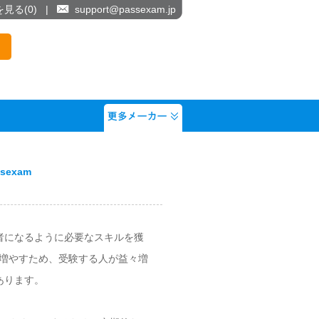
を見る(
0
)
|
support@passexam.jp
sexam
者になるように必要なスキルを獲
履歴を増やすため、受験する人が益々増
があります。