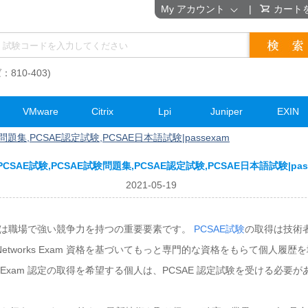
My アカウント
|
カート
：810-403)
VMware
Citrix
Lpi
Juniper
EXIN
験問題集,PCSAE認定試験,PCSAE日本語試験|passexam
 PCSAE試験,PCSAE試験問題集,PCSAE認定試験,PCSAE日本語試験|pas
2021-05-19
am 認定資格は職場で強い競争力を持つの重要要素です。
PCSAE試験
の取得は技術
o Networks Exam 資格を基づいてもっと専門的な資格をもらて個人
works Exam 認定の取得を希望する個人は、PCSAE 認定試験を受ける必要