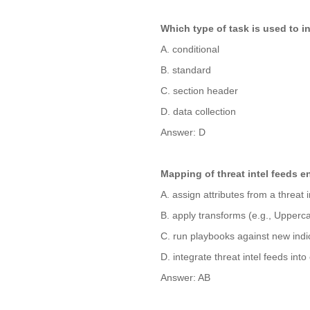
Which type of task is used to i
A. conditional
B. standard
C. section header
D. data collection
Answer: D
Mapping of threat intel feeds e
A. assign attributes from a threat i
B. apply transforms (e.g., Uppercas
C. run playbooks against new ind
D. integrate threat intel feeds in
Answer: AB