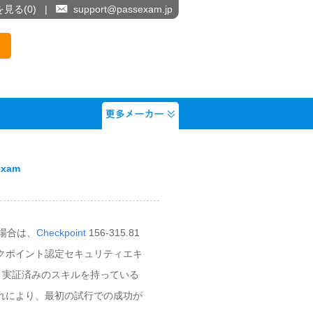
を見る(
0
)
|
support@passexam.jp
xam
る場合は、
Checkpoint
156-315.81
ェックポイント認定セキュリティエキ
知識と実証済みのスキルを持っている
した。これにより、最初の試行での成功が