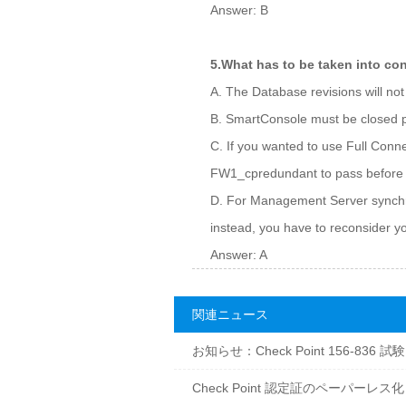
Answer: B
5.What has to be taken into c
A. The Database revisions will n
B. SmartConsole must be closed p
C. If you wanted to use Full Conn
FW1_cpredundant to pass before t
D. For Management Server synchron
instead, you have to reconsider y
Answer: A
関連ニュース
お知らせ：Check Point 156-836 試
Check Point 認定証のペーパーレス化