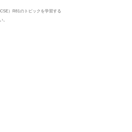
xpert（CCSE）R81のトピックを学習する
い。