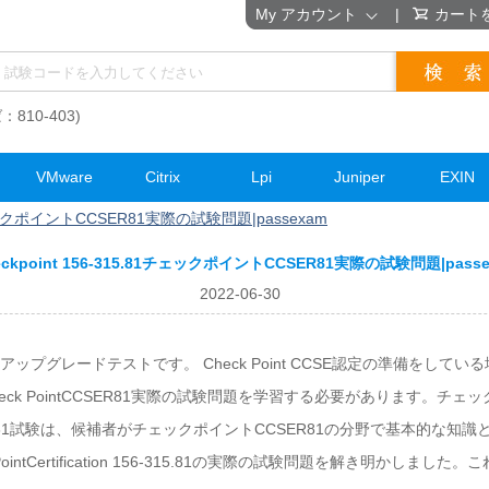
My アカウント
|
カート
：810-403)
VMware
Citrix
Lpi
Juniper
EXIN
1チェックポイントCCSER81実際の試験問題|passexam
eckpoint 156-315.81チェックポイントCCSER81実際の試験問題|passe
2022-06-30
80のアップグレードテストです。 Check Point CCSE認定の準備をしてい
ck PointCCSER81実際の試験問題を学習する必要があります。チ
315.81試験は、候補者がチェックポイントCCSER81の分野で基本的な
intCertification 156-315.81の実際の試験問題を解き明かしま