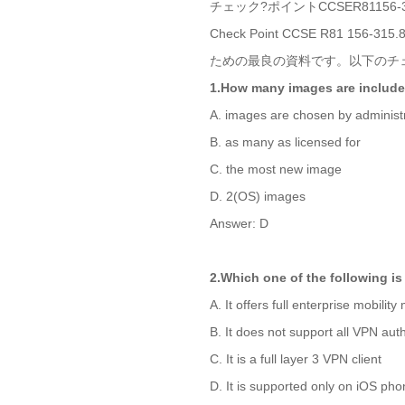
チェック?ポイントCCSER81156
Check Point CCSE R81 156
ための最良の資料です。以下のチェ
1.How many images are includ
A. images are chosen by administra
B. as many as licensed for
C. the most new image
D. 2(OS) images
Answer: D
2.Which one of the following i
A. It offers full enterprise mobili
B. It does not support all VPN au
C. It is a full layer 3 VPN client
D. It is supported only on iOS p