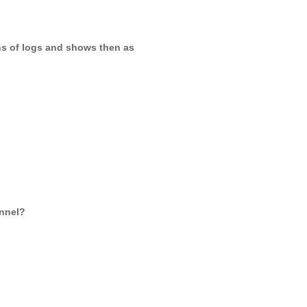
ons of logs and shows then as
unnel?