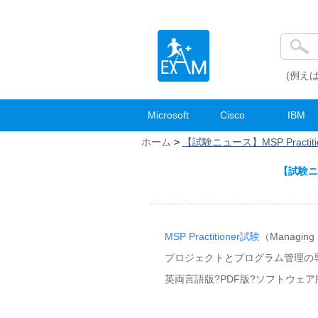
(例えば
Microsoft
Cisco
IBM
ホーム
>
【試験ニュース】MSP Pract
【試験ニュ
MSP Practitioner試験
（Managin
プロジェクトとプログラム管理の専
英両言語版?PDF版?ソフトウェ