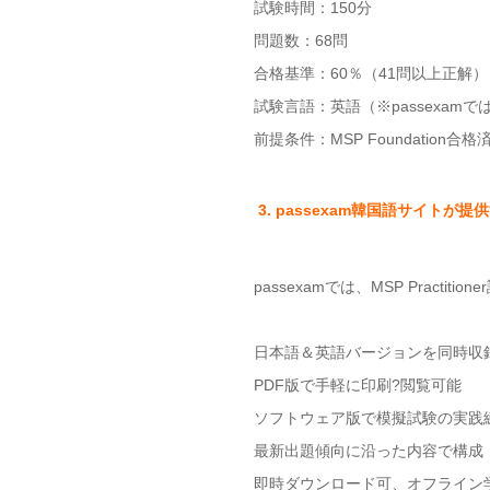
試験時間：150分
問題数：68問
合格基準：60％（41問以上正解）
試験言語：英語（※passexam
前提条件：MSP Foundation合
3. passexam韓国語サイトが
passexamでは、MSP Prac
日本語＆英語バージョンを同時収
PDF版で手軽に印刷?閲覧可能
ソフトウェア版で模擬試験の実践
最新出題傾向に沿った内容で構成
即時ダウンロード可、オフライン