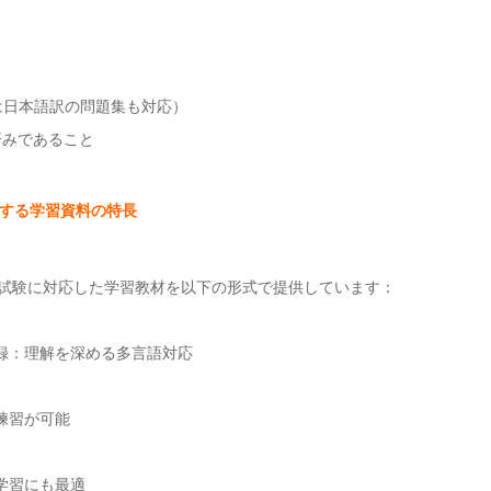
では日本語訳の問題集も対応）
格済みであること
提供する学習資料の特長
titioner試験に対応した学習教材を以下の形式で提供しています：
録：理解を深める多言語対応
練習が可能
学習にも最適