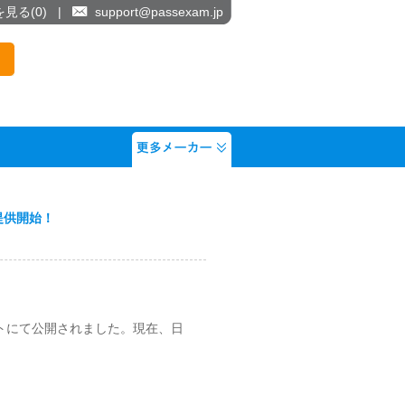
を見る(
0
)
|
support@passexam.jp
て提供開始！
！
イトにて公開されました。現在、日