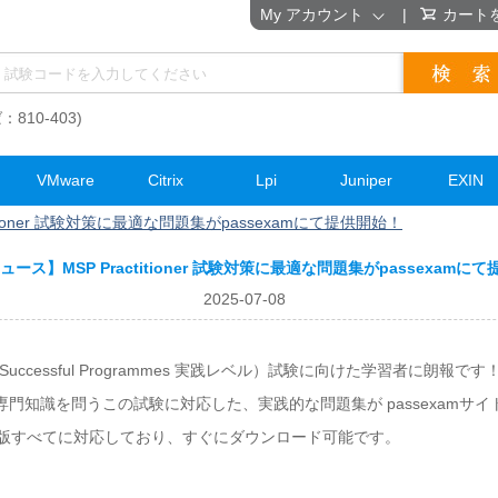
My アカウント
|
カート
：810-403)
VMware
Citrix
Lpi
Juniper
EXIN
itioner 試験対策に最適な問題集がpassexamにて提供開始！
ース】MSP Practitioner 試験対策に最適な問題集がpassexamに
2025-07-08
g Successful Programmes 実践レベル）試験に向けた学習者に朗報です
門知識を問うこの試験に対応した、実践的な問題集が passexamサ
ア版すべてに対応しており、すぐにダウンロード可能です。