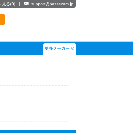
を見る(
0
)
|
support@passexam.jp