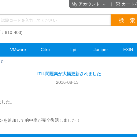
My アカウント
|
カート
：810-403)
VMware
Citrix
Lpi
Juniper
EXIN
した
ITIL問題集が大幅更新されました
2016-08-13
ました。
。
ージョンを追加して的中率が完全復活しました！