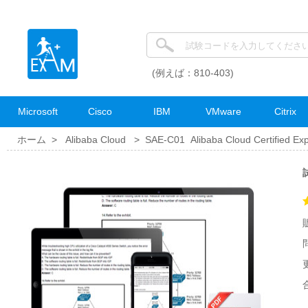
(例えば：810-403)
Microsoft
Cisco
IBM
VMware
Citrix
ホーム >
Alibaba Cloud
>
SAE-C01 Alibaba Cloud Certified Expe
試