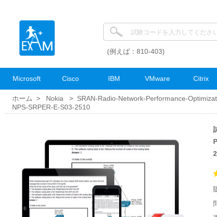
(例えば：810-403)
Microsoft
Cisco
IBM
VMware
Citrix
ホーム >
Nokia
>
SRAN-Radio-Network-Performance-Optimizati
NPS-SRPER-E-S03-2510
試
P