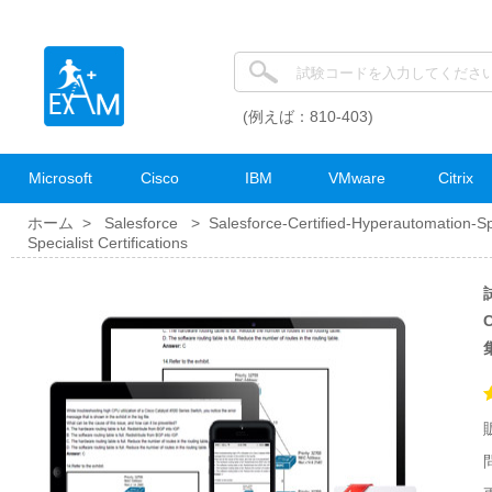
(例えば：810-403)
Microsoft
Cisco
IBM
VMware
Citrix
ホーム >
Salesforce
>
Salesforce-Certified-Hyperautomation-Sp
Specialist Certifications
試
C