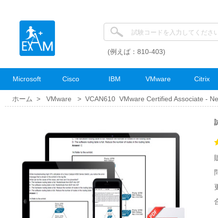
(例えば：810-403)
Microsoft
Cisco
IBM
VMware
Citrix
ホーム >
VMware
>
VCAN610 VMware Certified Associate - Net
試