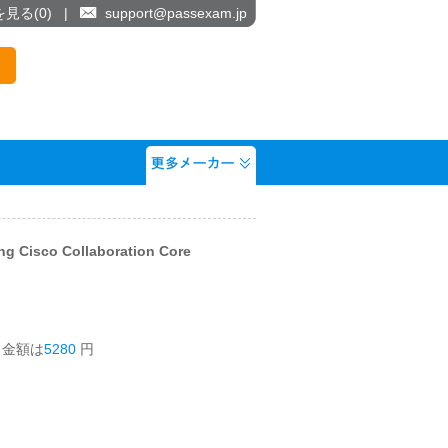
を見る(
0
)
|
support@passexam.jp
g Cisco Collaboration Core
う金額は
5280
円