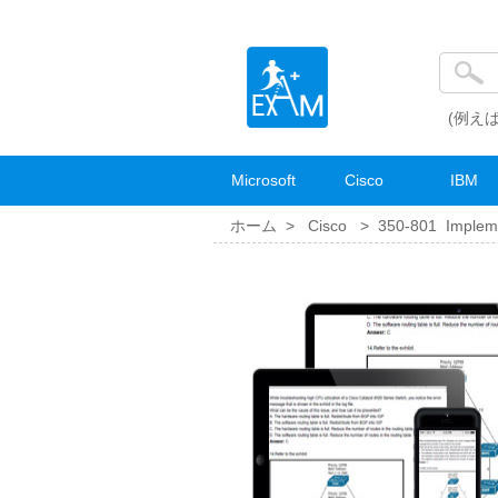
(例えば
Microsoft
Cisco
IBM
ホーム >
Cisco
>
350-801 Impleme