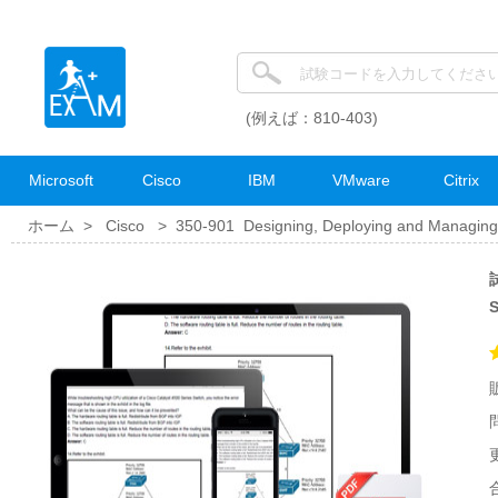
(例えば：810-403)
Microsoft
Cisco
IBM
VMware
Citrix
ホーム >
Cisco
>
350-901 Designing, Deploying and Managing
試