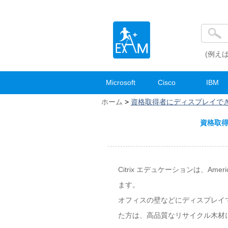
(例えば
Microsoft
Cisco
IBM
ホーム
>
資格取得者にディスプレイできる認定証「
資格取得者
Citrix エデュケーションは、Ameri
ます。
オフィスの壁などにディスプレイできる認
た方は、高品質なリサイクル木材に